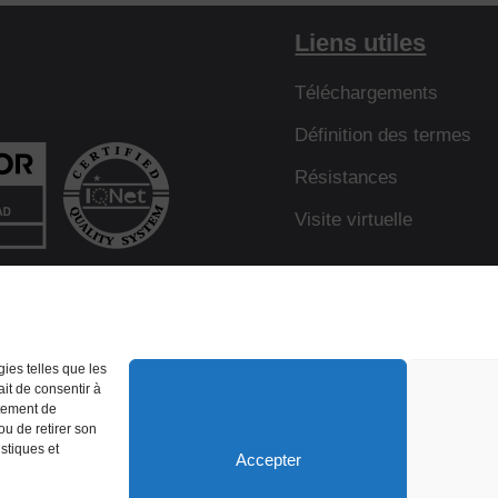
Liens utiles
Téléchargements
Définition des termes
Résistances
Visite virtuelle
gies telles que les
ait de consentir à
Politique de Confidentialité
rtement de
ou de retirer son
stiques et
Accepter