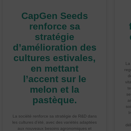
CapGen Seeds
renforce sa
stratégie
d’amélioration des
cultures estivales,
La 
en mettant
reg
d
l’accent sur le
vit
melon et la
t
se
pastèque.
a
so
I
La société renforce sa stratégie de R&D dans
les cultures d’été, avec des variétés adaptées
dé
aux nouveaux besoins agronomiques et