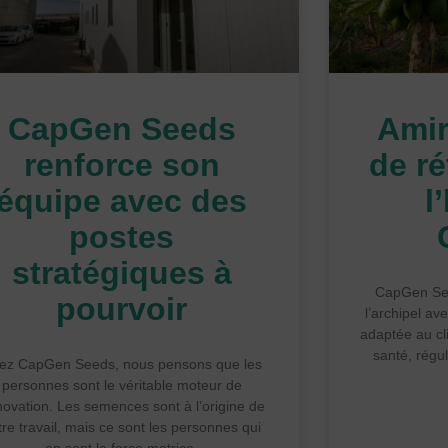
CapGen Seeds
Amir
renforce son
de r
équipe avec des
l
postes
stratégiques à
CapGen See
pourvoir
l’archipel a
adaptée au cl
santé, régul
ez CapGen Seeds, nous pensons que les
personnes sont le véritable moteur de
nnovation. Les semences sont à l’origine de
tre travail, mais ce sont les personnes qui