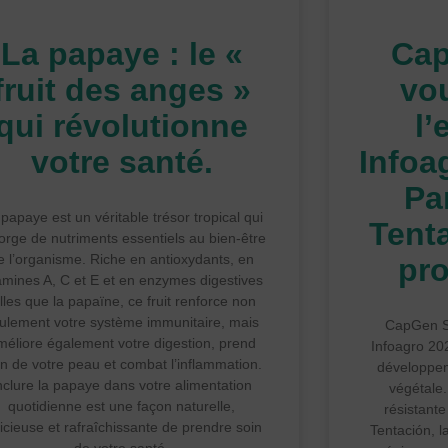
La papaye : le «
Ca
fruit des anges »
vo
qui révolutionne
l’
votre santé.
Infoa
Pa
papaye est un véritable trésor tropical qui
Tent
orge de nutriments essentiels au bien-être
e l’organisme. Riche en antioxydants, en
pro
amines A, C et E et en enzymes digestives
elles que la papaïne, ce fruit renforce non
ulement votre système immunitaire, mais
CapGen Se
méliore également votre digestion, prend
Infoagro 20
in de votre peau et combat l’inflammation.
développem
nclure la papaye dans votre alimentation
végétale.
quotidienne est une façon naturelle,
résistante
licieuse et rafraîchissante de prendre soin
Tentación, l