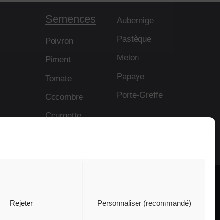
Semences
Aubernige
Pastèque
Poivron
Melon
Piment
Papaye
Tomate
Porte-Greffe
Cocombre
Courgette
© 2026 Capital Genetic EBT SL | Tous droits réservés
Rejeter
Personnaliser (recommandé)