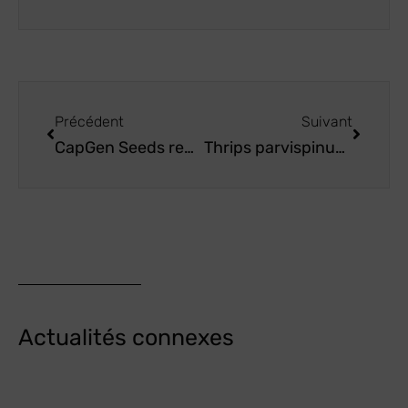
Précédent
Suivant
CapGen Seeds renforce son équipe avec des postes stratégiques à pourvoir
Thrips parvispinus sur poivron : Pourquoi l’architecture de la plante est plus importante que jamais
Actualités connexes