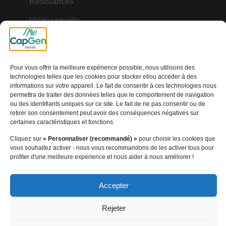
Résistances
Visite virtuelle
Note Juridique
Cookies
Pour vous offrir la meilleure expérience possible, nous utilisons des
technologies telles que les cookies pour stocker et/ou accéder à des
Politique de Confidentialité
informations sur votre appareil. Le fait de consentir à ces technologies nous
permettra de traiter des données telles que le comportement de navigation
[wt_cli_manage_consent]
ou des identifiants uniques sur ce site. Le fait de ne pas consentir ou de
retirer son consentement peut avoir des conséquences négatives sur
certaines caractéristiques et fonctions.
© 2024 Capital Genetic EBT SL | Tous droits réservés
Cliquez sur
« Personnaliser (recommandé) »
pour choisir les cookies que
vous souhaitez activer - nous vous recommandons de les activer tous pour
profiter d'une meilleure expérience et nous aider à nous améliorer !
Accepter
Rejeter