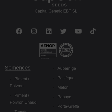
Capital Genetic EBT SL
Semences
Aubernige
Pastèque
Piment /
Poivron
Melon
Piment /
Papaye
Poivron Chaud
Porte-Greffe
Tomate