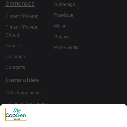
Semences
Aubernige
Pastèque
Piment / Poivron
Melon
Piment / Poivron
Chaud
Papaye
Tomate
Porte-Greffe
Cocombre
Courgette
Liens utiles
Téléchargements
Définition des termes
Résistances
Visite virtuelle