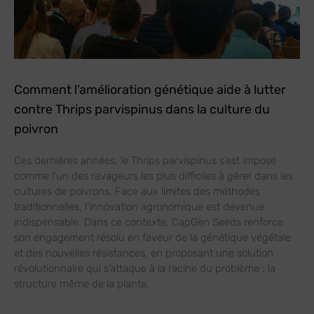
Comment l’amélioration génétique aide à lutter
contre Thrips parvispinus dans la culture du
poivron
Ces dernières années, le Thrips parvispinus s’est imposé
comme l’un des ravageurs les plus difficiles à gérer dans les
cultures de poivrons. Face aux limites des méthodes
traditionnelles, l’innovation agronomique est devenue
indispensable. Dans ce contexte, CapGen Seeds renforce
son engagement résolu en faveur de la génétique végétale
et des nouvelles résistances, en proposant une solution
révolutionnaire qui s’attaque à la racine du problème : la
structure même de la plante.