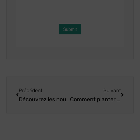
Précédent
Suivant
Découvrez les nouvelles variétés de poivre Lamuyo de CapGen Seeds : Diestro et Estoque
Comment planter et où acheter des graines de concombre néerlandais ?