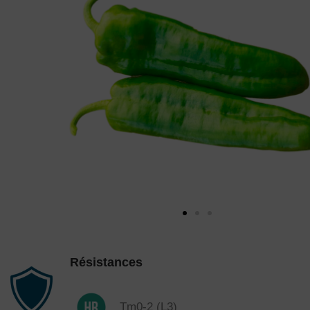
Résistances
Tm0-2 (L3)