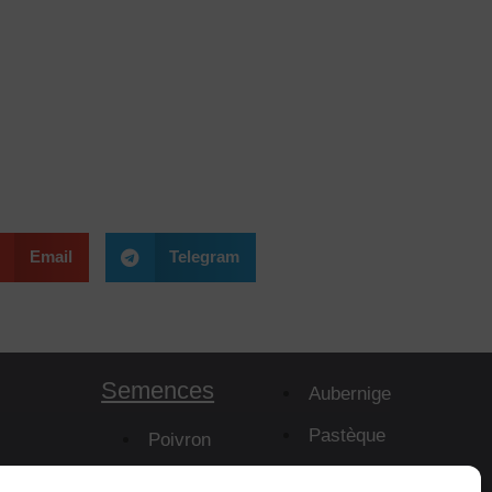
Email
Telegram
Semences
Aubernige
Pastèque
Poivron
Melon
mes
Piment