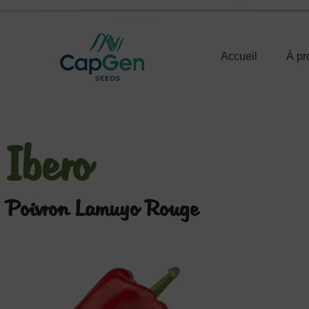
Accueil
À pr
Ibero
Poivron Lamuyo Rouge