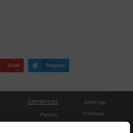
Email
Telegram
Semences
Aubernige
Pastèque
Poivron
Melon
mes
Piment