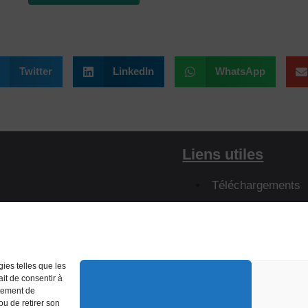
Twitter
LinkedIn
WhatsApp
Liens utiles
Téléchargements
Définition des ter
Résistances
Visite virtuelle
gies telles que les
ait de consentir à
rtement de
ou de retirer son