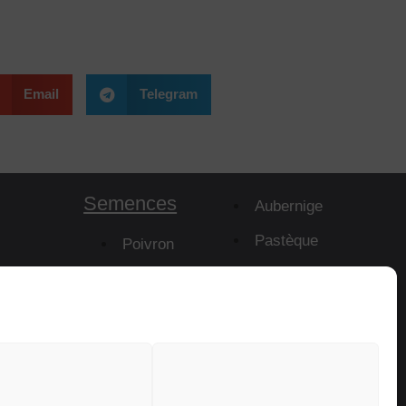
Email
Telegram
Semences
Aubernige
Pastèque
Poivron
Melon
mes
Piment
Papaye
Tomate
Porte-Greffe
Cocombre
Courgette