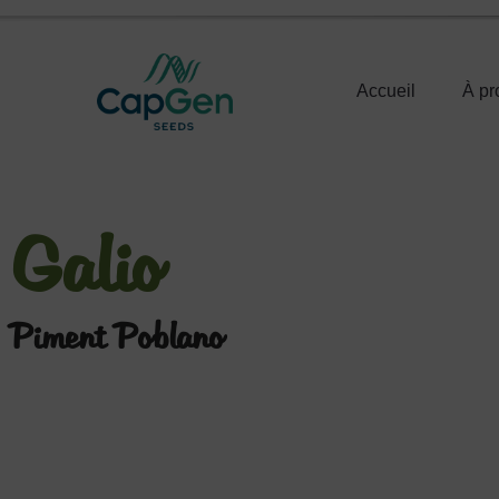
Accueil
À pr
Galio
Piment Poblano