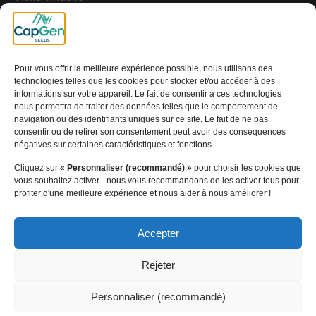
Note Juridique
Cookies
Politique de Confidentialité
Pour vous offrir la meilleure expérience possible, nous utilisons des
[wt_cli_manage_consent]
technologies telles que les cookies pour stocker et/ou accéder à des
informations sur votre appareil. Le fait de consentir à ces technologies
© 2024 Capital Genetic EBT SL | Tous droits réservés
nous permettra de traiter des données telles que le comportement de
navigation ou des identifiants uniques sur ce site. Le fait de ne pas
consentir ou de retirer son consentement peut avoir des conséquences
négatives sur certaines caractéristiques et fonctions.
Cliquez sur
« Personnaliser (recommandé) »
pour choisir les cookies que
vous souhaitez activer - nous vous recommandons de les activer tous pour
profiter d'une meilleure expérience et nous aider à nous améliorer !
Accepter
Rejeter
Personnaliser (recommandé)