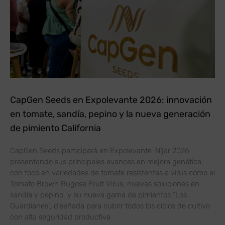
CapGen Seeds en Expolevante 2026: innovación
en tomate, sandía, pepino y la nueva generación
de pimiento California
CapGen Seeds participará en Expolevante-Níjar 2026
presentando sus principales avances en mejora genética,
con foco en variedades de tomate resistentes a virus como el
Tomato Brown Rugose Fruit Virus, nuevas soluciones en
sandía y pepino, y su nueva gama de pimientos “Los
Guardianes”, diseñada para cubrir todos los ciclos de cultivo
con alta seguridad productiva