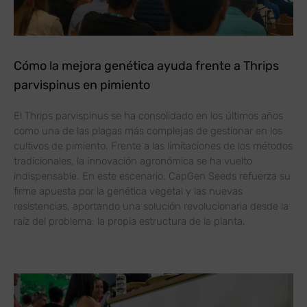
Cómo la mejora genética ayuda frente a Thrips
parvispinus en pimiento
El Thrips parvispinus se ha consolidado en los últimos años
como una de las plagas más complejas de gestionar en los
cultivos de pimiento. Frente a las limitaciones de los métodos
tradicionales, la innovación agronómica se ha vuelto
indispensable. En este escenario, CapGen Seeds refuerza su
firme apuesta por la genética vegetal y las nuevas
resistencias, aportando una solución revolucionaria desde la
raíz del problema: la propia estructura de la planta.