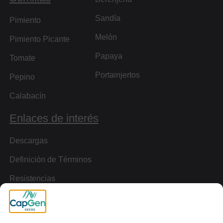
Sandía
Pimiento
Melón
Pimiento Picante
Papaya
Tomate
Portainjertos
Pepino
Calabacín
Enlaces de interés
Descargas
Definición de Términos
Resistencias
Virtual Tour