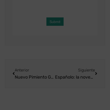
Anterior
Siguiente
Nuevo Pimiento Gaudí, con buena cimentación para una mejor y mayor producción
Españolo: la novedad en el segmento de pepino corto con genética peninsular que maximiza la producción.