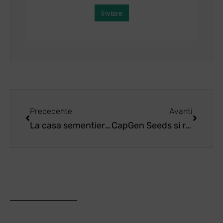
Precedente
Avanti
La casa sementiera CapGen Seeds si ristrutturare per capitalizzare la forte crescita
CapGen Seeds si ripete con grande successo alla fiera Expo AgroAlimentaria Guanajuato