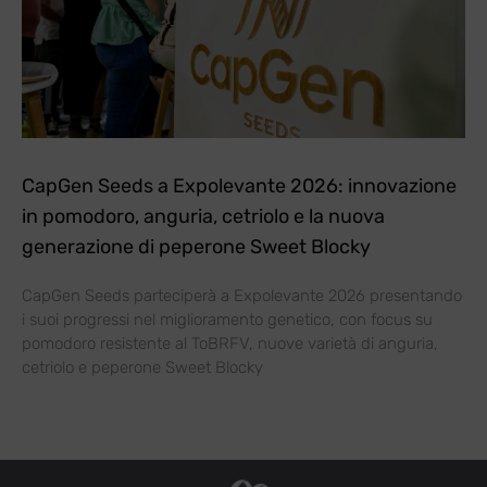
CapGen Seeds a Expolevante 2026: innovazione
in pomodoro, anguria, cetriolo e la nuova
generazione di peperone Sweet Blocky
CapGen Seeds parteciperà a Expolevante 2026 presentando
i suoi progressi nel miglioramento genetico, con focus su
pomodoro resistente al ToBRFV, nuove varietà di anguria,
cetriolo e peperone Sweet Blocky