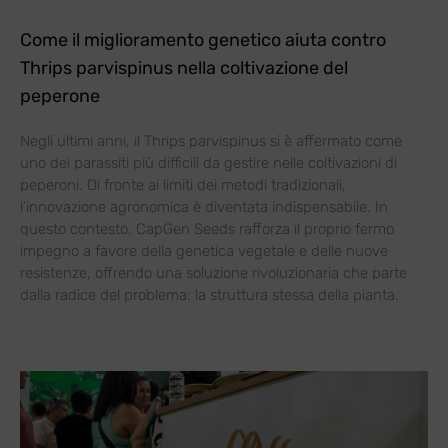
Come il miglioramento genetico aiuta contro
Thrips parvispinus nella coltivazione del
peperone
Negli ultimi anni, il Thrips parvispinus si è affermato come
uno dei parassiti più difficili da gestire nelle coltivazioni di
peperoni. Di fronte ai limiti dei metodi tradizionali,
l’innovazione agronomica è diventata indispensabile. In
questo contesto, CapGen Seeds rafforza il proprio fermo
impegno a favore della genetica vegetale e delle nuove
resistenze, offrendo una soluzione rivoluzionaria che parte
dalla radice del problema: la struttura stessa della pianta.