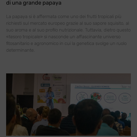
di una grande papaya
La papaya si è affermata come uno dei frutti tropicali più
richiesti sul mercato europeo grazie al suo sapore squisito, al
suo aroma e al suo profilo nutrizionale. Tuttavia, dietro questo
«tesoro tropicale» si nasconde un affascinante universo
fitosanitario e agronomico in cui la genetica svolge un ruolo
determinante.