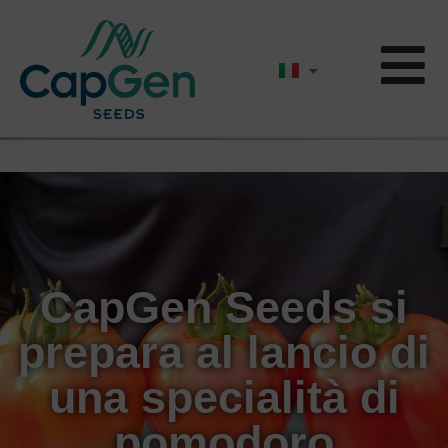
CapGen Seeds si
prepara al lancio di
una specialità di
pomodoro