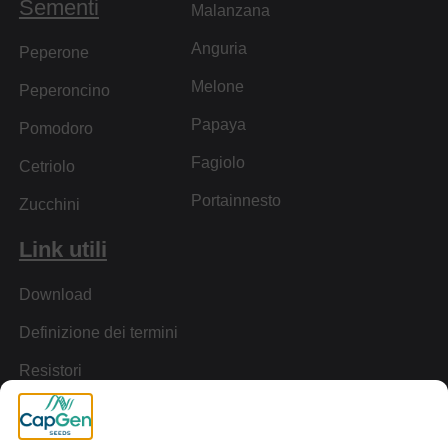
Sementi
Malanzana
Anguria
Peperone
Melone
Peperoncino
Papaya
Pomodoro
Fagiolo
Cetriolo
Portainnesto
Zucchini
Link utili
Download
Definizione dei termini
Resistori
Tour Virtuale