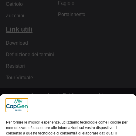
Fagiolo
Cetriolo
Portainnesto
Zucchini
Link utili
Download
Definizione dei termini
Resistori
Tour Virtuale
Avviso legale
Politica sui cookie
Informativa sulla privacy
Canale dei reclami
[wt_cli_manage_consent]
Per fornire le migliori esperienze, utilizziamo tecnologie come i cookie per
memorizzare e/o accedere alle informazioni sul vostro dispositivo. Il
© 2024 Capital Genetic EBT SL | Tutti i diritti riservati
consenso a queste tecnologie ci consentirà di elaborare dati quali il