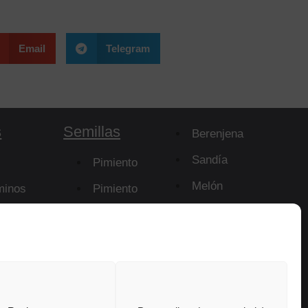
Email
Telegram
s
Semillas
Berenjena
Sandía
Pimiento
Melón
minos
Pimiento
Picante
Papaya
Tomate
Portainjertos
Pepino
Calabacín