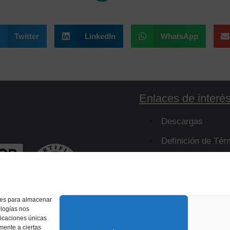
Twitter
LinkedIn
WhatsApp
Enlaces de interé
Descargas
Definición de Tér
Resistencias
Virtual Tour
kies para almacenar
ologías nos
ficaciones únicas
amente a ciertas