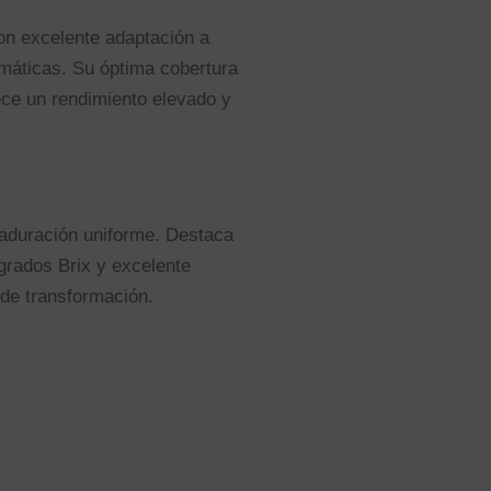
on excelente adaptación a
imáticas. Su óptima cobertura
rece un rendimiento elevado y
 maduración uniforme. Destaca
 grados Brix y excelente
a de transformación.