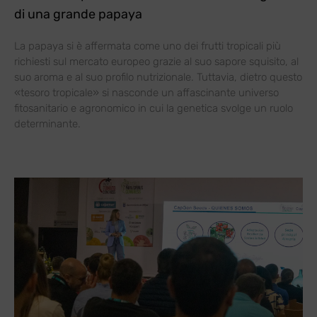
di una grande papaya
La papaya si è affermata come uno dei frutti tropicali più
richiesti sul mercato europeo grazie al suo sapore squisito, al
suo aroma e al suo profilo nutrizionale. Tuttavia, dietro questo
«tesoro tropicale» si nasconde un affascinante universo
fitosanitario e agronomico in cui la genetica svolge un ruolo
determinante.