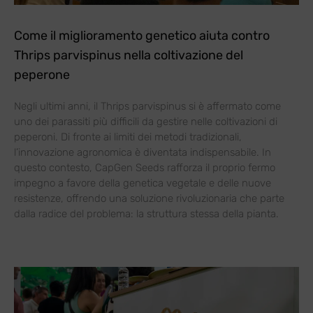
Come il miglioramento genetico aiuta contro
Thrips parvispinus nella coltivazione del
peperone
Negli ultimi anni, il Thrips parvispinus si è affermato come
uno dei parassiti più difficili da gestire nelle coltivazioni di
peperoni. Di fronte ai limiti dei metodi tradizionali,
l’innovazione agronomica è diventata indispensabile. In
questo contesto, CapGen Seeds rafforza il proprio fermo
impegno a favore della genetica vegetale e delle nuove
resistenze, offrendo una soluzione rivoluzionaria che parte
dalla radice del problema: la struttura stessa della pianta.