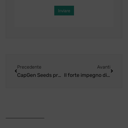
Precedente
Avanti
CapGen Seeds promuove l’espansione della coltivazione della papaya in Spagna con seminari tecnici nelle Isole Canarie
Il forte impegno di CapGen Seeds nello sport