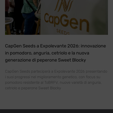
CapGen Seeds a Expolevante 2026: innovazione
in pomodoro, anguria, cetriolo e la nuova
generazione di peperone Sweet Blocky
CapGen Seeds parteciperà a Expolevante 2026 presentando
i suoi progressi nel miglioramento genetico, con focus su
pomodoro resistente al ToBRFV, nuove varietà di anguria,
cetriolo e peperone Sweet Blocky