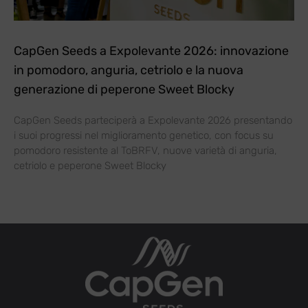
CapGen Seeds a Expolevante 2026: innovazione
in pomodoro, anguria, cetriolo e la nuova
generazione di peperone Sweet Blocky
CapGen Seeds parteciperà a Expolevante 2026 presentando
i suoi progressi nel miglioramento genetico, con focus su
pomodoro resistente al ToBRFV, nuove varietà di anguria,
cetriolo e peperone Sweet Blocky