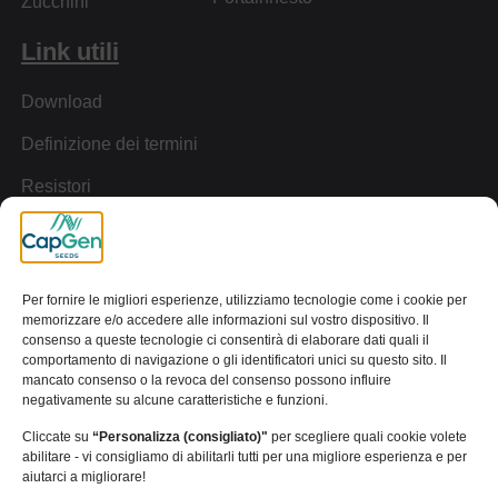
Zucchini
Link utili
Download
Definizione dei termini
Resistori
Tour Virtuale
Avviso legale
Politica sui cookie
Per fornire le migliori esperienze, utilizziamo tecnologie come i cookie per
memorizzare e/o accedere alle informazioni sul vostro dispositivo. Il
Informativa sulla privacy
Canale dei reclami
consenso a queste tecnologie ci consentirà di elaborare dati quali il
comportamento di navigazione o gli identificatori unici su questo sito. Il
[wt_cli_manage_consent]
mancato consenso o la revoca del consenso possono influire
negativamente su alcune caratteristiche e funzioni.
© 2024 Capital Genetic EBT SL | Tutti i diritti riservati
Cliccate su
“Personalizza (consigliato)"
per scegliere quali cookie volete
abilitare - vi consigliamo di abilitarli tutti per una migliore esperienza e per
aiutarci a migliorare!