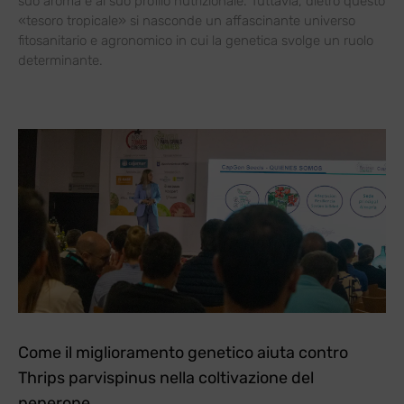
suo aroma e al suo profilo nutrizionale. Tuttavia, dietro questo
«tesoro tropicale» si nasconde un affascinante universo
fitosanitario e agronomico in cui la genetica svolge un ruolo
determinante.
Come il miglioramento genetico aiuta contro
Thrips parvispinus nella coltivazione del
peperone