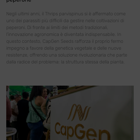
Negli ultimi anni, il Thrips parvispinus si è affermato come
uno dei parassiti più difficili da gestire nelle coltivazioni di
peperoni. Di fronte ai limiti dei metodi tradizionali,
l’innovazione agronomica è diventata indispensabile. In
questo contesto, CapGen Seeds rafforza il proprio fermo
impegno a favore della genetica vegetale e delle nuove
resistenze, offrendo una soluzione rivoluzionaria che parte
dalla radice del problema: la struttura stessa della pianta.