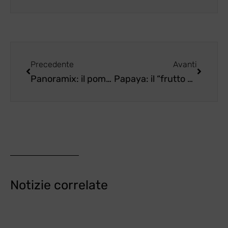
Precedente
Avanti
Panoramix: il pomodoro ovale che ha tutto
Papaya: il “frutto degli angeli” che rivoluziona la salute.
Notizie correlate