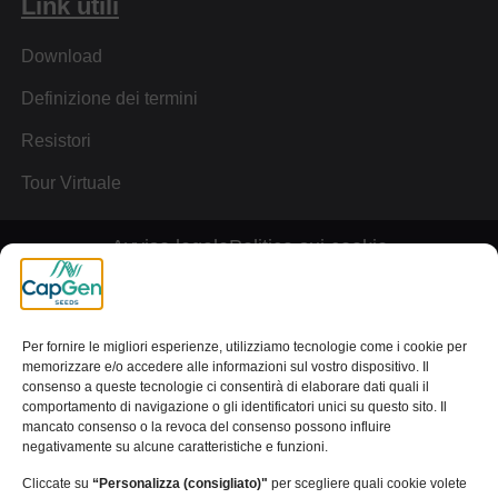
Link utili
Download
Definizione dei termini
Resistori
Tour Virtuale
Avviso legale
Politica sui cookie
Informativa sulla privacy
Canale dei reclami
[wt_cli_manage_consent]
Per fornire le migliori esperienze, utilizziamo tecnologie come i cookie per
memorizzare e/o accedere alle informazioni sul vostro dispositivo. Il
© 2024 Capital Genetic EBT SL | Tutti i diritti riservati
consenso a queste tecnologie ci consentirà di elaborare dati quali il
comportamento di navigazione o gli identificatori unici su questo sito. Il
mancato consenso o la revoca del consenso possono influire
negativamente su alcune caratteristiche e funzioni.
Cliccate su
“Personalizza (consigliato)"
per scegliere quali cookie volete