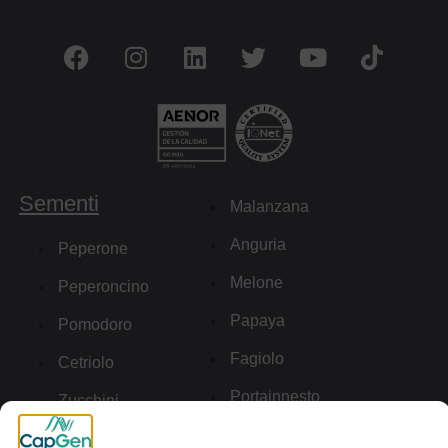
Sementi
Malanzana
Anguria
Peperone
Melone
Peperoncino
Papaya
Pomodoro
Fagiolo
Cetriolo
Portainnesto
Zucchini
Link utili