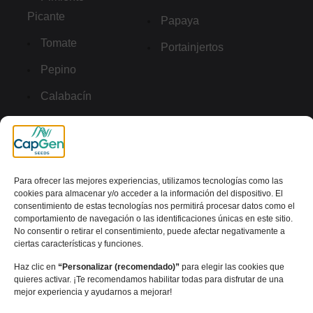
Picante
Papaya
Tomate
Portainjertos
Pepino
Calabacín
Enlaces de interés
Descargas
Para ofrecer las mejores experiencias, utilizamos tecnologías como las
Definición de Términos
cookies para almacenar y/o acceder a la información del dispositivo. El
consentimiento de estas tecnologías nos permitirá procesar datos como el
Resistencias
comportamiento de navegación o las identificaciones únicas en este sitio.
No consentir o retirar el consentimiento, puede afectar negativamente a
Virtual Tour
ciertas características y funciones.
Haz clic en
“Personalizar (recomendado)”
para elegir las cookies que
Aviso Legal
quieres activar. ¡Te recomendamos habilitar todas para disfrutar de una
mejor experiencia y ayudarnos a mejorar!
Cookies