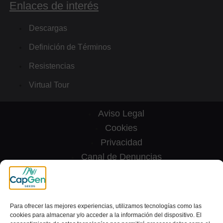
Enlaces de interés
Descargas
Definición de Términos
Resistencias
Virtual Tour
Aviso Legal
Cookies
Privacidad
Canal de Denuncias
[wt_cli_manage_consent]
© 2024 Capital Genetic EBT SL | Todos los derechos
Para ofrecer las mejores experiencias, utilizamos tecnologías como las
cookies para almacenar y/o acceder a la información del dispositivo. El
reservados