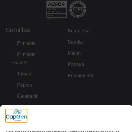
Semillas
Berenjena
Sandía
Pimiento
Melón
Pimiento
Picante
Papaya
Tomate
Portainjertos
Pepino
Calabacín
Enlaces de interés
Descargas