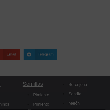
Email
Telegram
s
Semillas
Berenjena
Sandía
Pimiento
Melón
minos
Pimiento